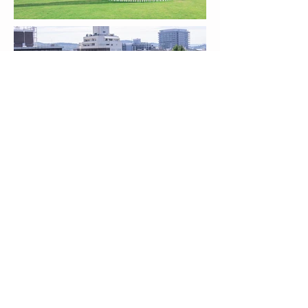
​岡山の喫煙所
title :
藤本壮介建築設計事務
architect :
所