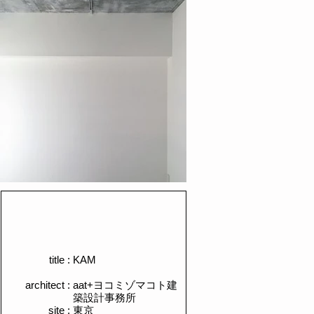
title :
​KAM
architect :
​aat+ヨコミゾマコト建
築設計事務所
site :
​東京