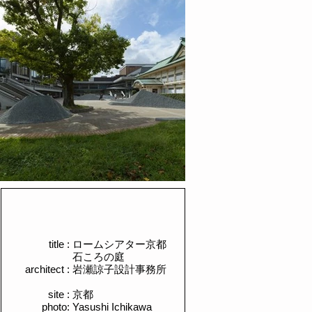
title :
​ロームシアター京都
石ころの庭
architect :
岩瀬諒子設計事務所
site :
​京都
photo:
Yasushi Ichikawa