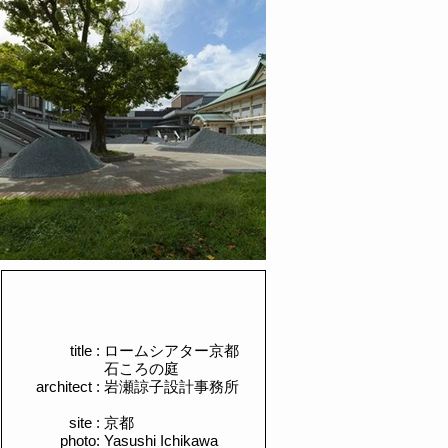
title :
​ロームシアター京都
石ころの庭
architect :
岩瀬諒子設計事務所
site :
​京都
photo:
Yasushi Ichikawa